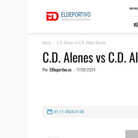
ElDeportivo.es
vierne
FÚ
Inicio
C.D. Alenes vs C.D. Aldea Blanca
C.D. Alenes vs C.D. A
Por
ElDeportivo.es
-
17/08/2024
01-11-2024 21:00