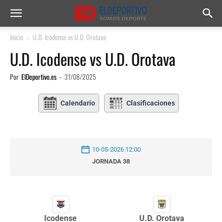
Inicio
U.D. Icodense vs U.D. Orotava
U.D. Icodense vs U.D. Orotava
Por
ElDeportivo.es
-
31/08/2025
Calendario
Clasificaciones
10-05-2026 12:00
JORNADA 38
Icodense
U.D. Orotava