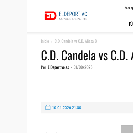
ElDeportivo.es
doming
FÚ
Inicio
C.D. Candela vs C.D. Añaza B
C.D. Candela vs C.D.
Por
ElDeportivo.es
-
31/08/2025
10-04-2026 21:00