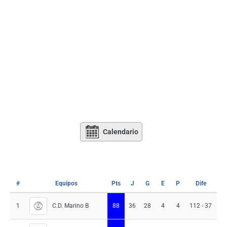
Calendario
#
Equipos
Pts
J
G
E
P
Dife
D
C.D. Marino B
1
88
36
28
4
4
112 - 37
7