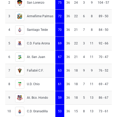
San Lorenzo
2
75
36
24
3
9
104 - 57
4
Armeñime Palmas
3
72
36
22
6
8
89 - 50
3
Santiago Teide
4
70
36
21
7
8
84 - 50
3
C.D. Furia Arona
5
69
36
22
3
11
92 - 66
2
At. San Juan
6
67
36
21
4
11
70 - 47
2
Fañabé C.F.
7
63
36
18
9
9
76 - 52
2
U.D. Chio
8
61
36
18
7
11
69 - 47
2
At. Bco. Hondo
9
59
36
18
5
13
86 - 67
1
C.D. Granadilla
10
53
36
15
8
13
73 - 61
1