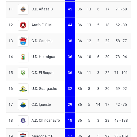
C.D. Añaza B
11
45
36
13
6
17
71 - 68
3
Arafo F. E.M.
12
44
36
13
5
18
62 - 89
-2
C.D. Candela
13
38
36
12
2
22
58 - 77
-1
U.D. Hermigua
14
36
36
10
6
20
73 - 94
-2
C.D. El Roque
15
36
36
11
3
22
71 - 101
-3
U.D. Guargacho
16
32
36
8
8
20
59 - 92
-3
C.D. Igueste
17
29
36
5
14
17
42 - 75
-3
A.D. Chincanayro
18
18
36
5
3
28
48 - 138
-9
Anadona C.F.
19
17
36
4
5
27
38 - 109
-7