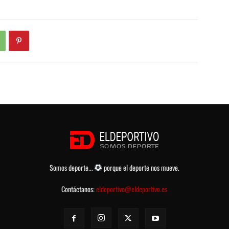
Somos deporte...
porque el deporte nos mueve.
Contáctanos:
eldeportivo@eldeportivo.es