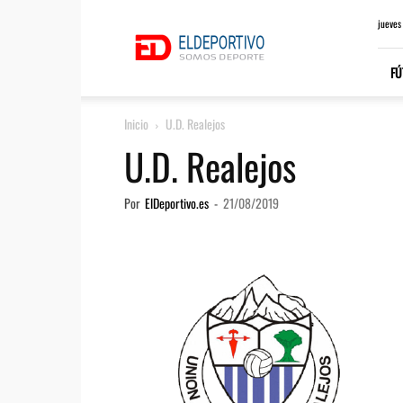
ElDeportivo.es
jueves
FÚ
Inicio
U.D. Realejos
U.D. Realejos
Por
ElDeportivo.es
-
21/08/2019