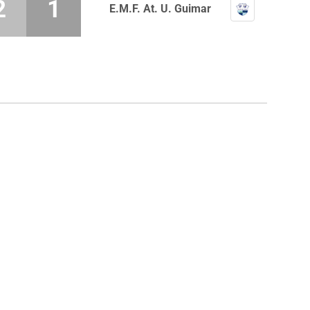
2
1
E.M.F. At. U. Guimar