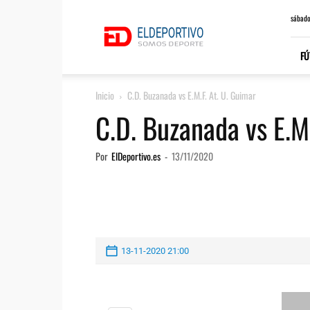
ElDeportivo.es
sábado
FÚ
Inicio
C.D. Buzanada vs E.M.F. At. U. Guimar
C.D. Buzanada vs E.M.
Por
ElDeportivo.es
-
13/11/2020
13-11-2020 21:00