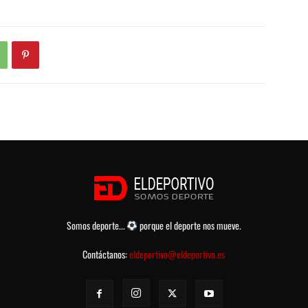
Somos deporte...
porque el deporte nos mueve.
Contáctanos:
eldeportivo@eldeportivo.es