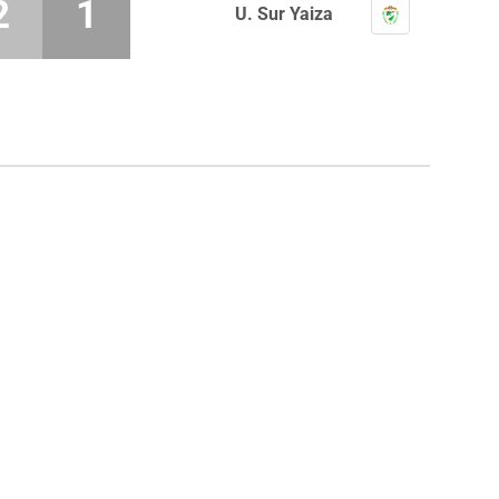
2
1
U. Sur Yaiza