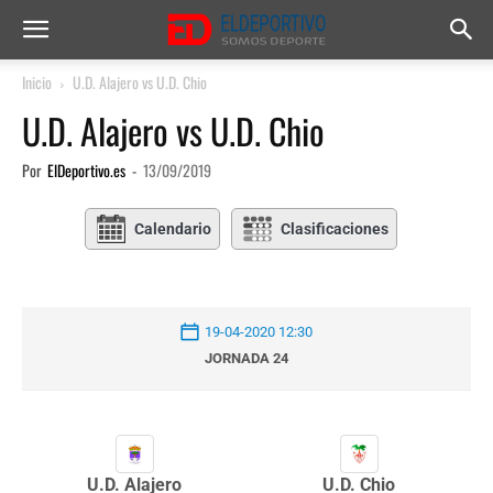
Inicio
U.D. Alajero vs U.D. Chio
U.D. Alajero vs U.D. Chio
Por
ElDeportivo.es
-
13/09/2019
Calendario
Clasificaciones
19-04-2020 12:30
JORNADA 24
U.D. Alajero
U.D. Chio