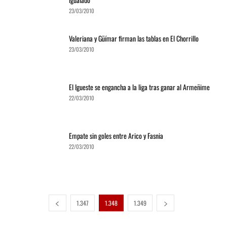
23/03/2010
Valeriana y Güímar firman las tablas en El Chorrillo
23/03/2010
El Igueste se engancha a la liga tras ganar al Armeñime
22/03/2010
Empate sin goles entre Arico y Fasnia
22/03/2010
1.347
1.348
1.349