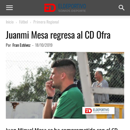
Inicio
Fútbol
Primera Regional
Juanmi Mesa regresa al CD Ofra
Por
Fran Estévez
-
18/10/2019
Juan Miguel Mesa se ha comprometido con el CD