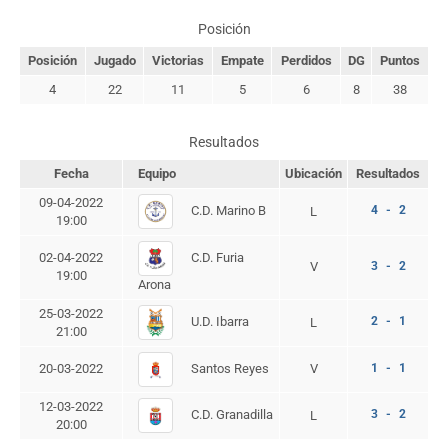
Posición
Posición
Jugado
Victorias
Empate
Perdidos
DG
Puntos
4
22
11
5
6
8
38
Resultados
Fecha
Equipo
Ubicación
Resultados
09-04-2022
C.D. Marino B
4 - 2
L
19:00
C.D. Furia
02-04-2022
V
3 - 2
19:00
Arona
25-03-2022
U.D. Ibarra
2 - 1
L
21:00
Santos Reyes
20-03-2022
V
1 - 1
12-03-2022
C.D. Granadilla
3 - 2
L
20:00