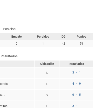
Posición
Empate
Perdidos
DG
Puntos
0
1
42
51
Resultados
Ubicación
Resultados
L
3 - 1
ctoria
L
4 - 0
C.F.
V
0 - 5
ritima
L
2 - 1