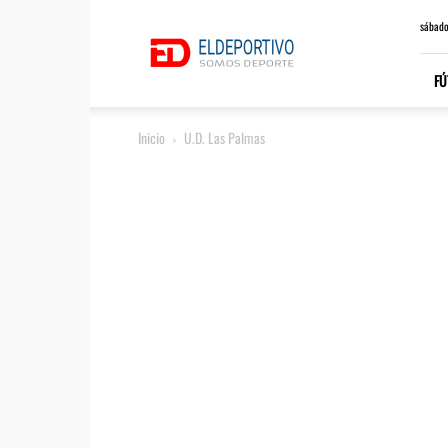
ElDeportivo.es
sábado
FÚ
Inicio
U.D. Las Palmas