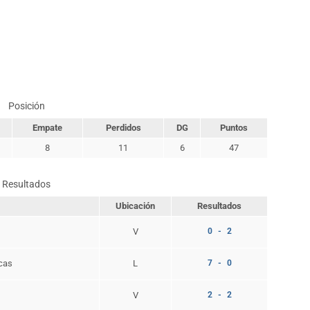
Posición
Empate
Perdidos
DG
Puntos
8
11
6
47
Resultados
Ubicación
Resultados
V
0 - 2
cas
L
7 - 0
V
2 - 2