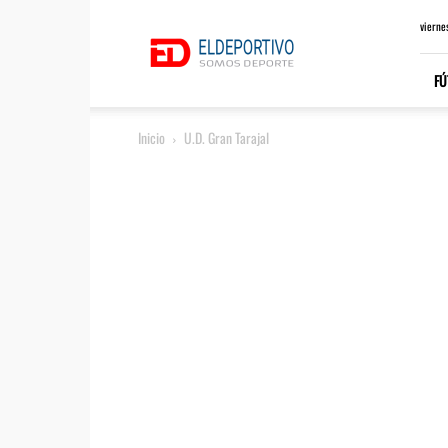
ElDeportivo.es
vierne
FÚ
Inicio
U.D. Gran Tarajal