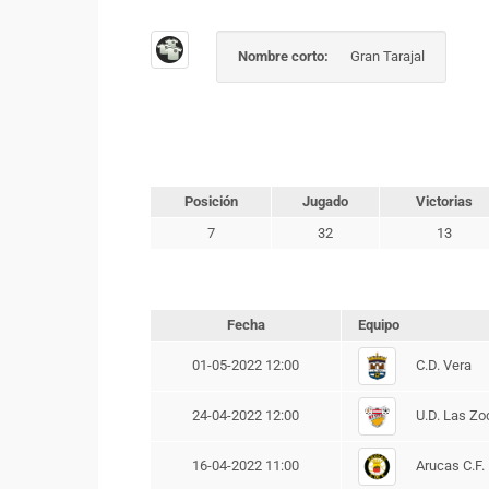
Nombre corto:
Gran Tarajal
Posición
Jugado
Victorias
7
32
13
Fecha
Equipo
C.D. Vera
01-05-2022 12:00
U.D. Las Zo
24-04-2022 12:00
Arucas C.F.
16-04-2022 11:00