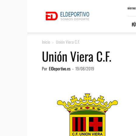
ElDeportivo.es
vierne
FÚ
Inicio
Unión Viera C.F.
Unión Viera C.F.
Por
ElDeportivo.es
-
19/08/2019