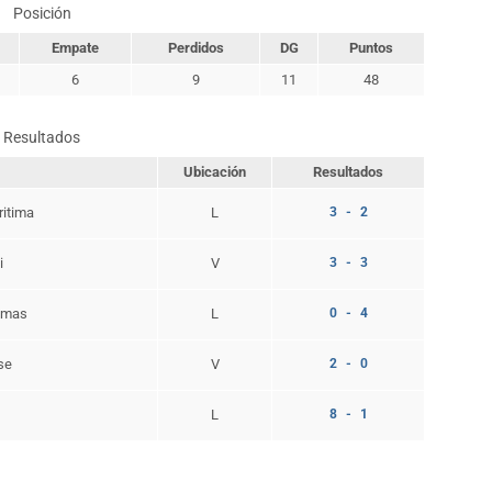
Posición
Empate
Perdidos
DG
Puntos
6
9
11
48
Resultados
Ubicación
Resultados
ritima
L
3 - 2
i
V
3 - 3
lmas
L
0 - 4
se
V
2 - 0
L
8 - 1