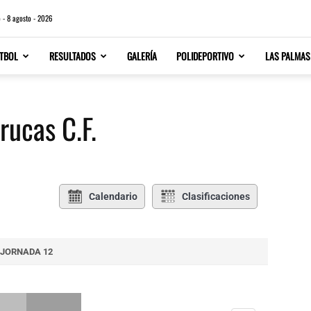
 - 8 agosto - 2026
TBOL
RESULTADOS
GALERÍA
POLIDEPORTIVO
LAS PALMAS
rucas C.F.
Calendario
Clasificaciones
JORNADA 12