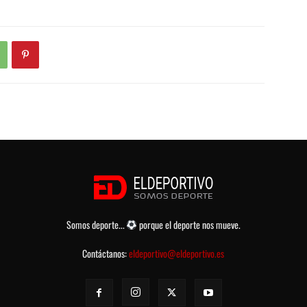
Somos deporte...
porque el deporte nos mueve.
Contáctanos:
eldeportivo@eldeportivo.es