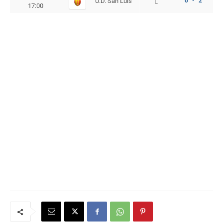
U.D. San Luis
0 - 2
L
17:00