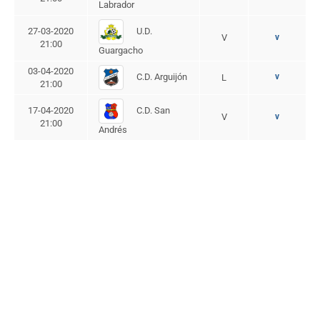
Labrador
U.D.
27-03-2020
V
v
21:00
Guargacho
03-04-2020
C.D. Arguijón
v
L
21:00
C.D. San
17-04-2020
V
v
21:00
Andrés