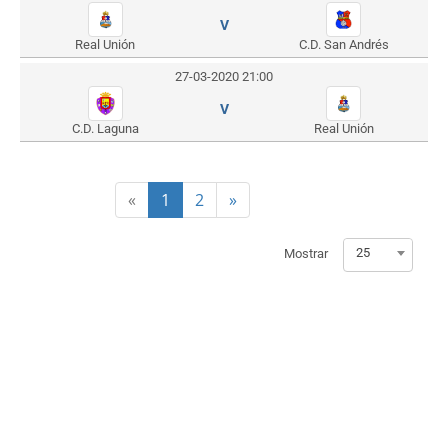
V
Real Unión
C.D. San Andrés
27-03-2020 21:00
V
C.D. Laguna
Real Unión
«
1
2
»
25
Mostrar