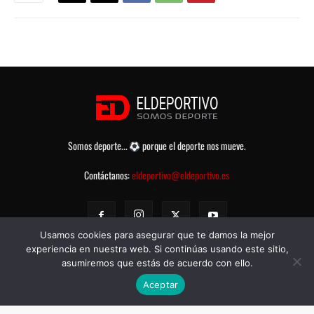
Somos deporte...
porque el deporte nos mueve.
Contáctanos:
eldeportivo@eldeportivo.es
Usamos cookies para asegurar que te damos la mejor
experiencia en nuestra web. Si continúas usando este sitio,
asumiremos que estás de acuerdo con ello.
Aceptar
© eldeportivo.es 2008 - 2025 Todos los Derechos Reservados -
Política
de Privacidad
-
Aviso legal
-
Contacto