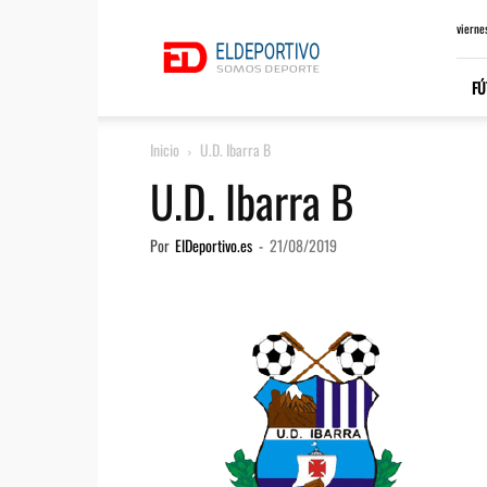
ElDeportivo.es
vierne
FÚ
Inicio
U.D. Ibarra B
U.D. Ibarra B
Por
ElDeportivo.es
-
21/08/2019