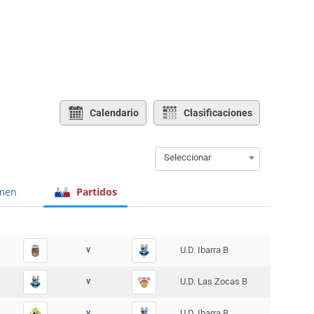
Calendario
Clasificaciones
Seleccionar
men
Partidos
v
U.D. Ibarra B
v
U.D. Las Zocas B
v
U.D. Ibarra B