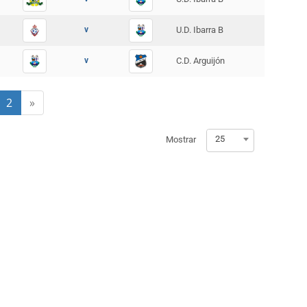
v
U.D. Ibarra B
v
C.D. Arguijón
2
»
25
Mostrar